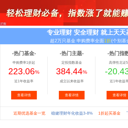
专业理财 安全理财 就上天天
超2万只基金 申购费率全面
1折
(个别基
-热门基金-
-热门主题-
-热门指数
申购费率1折起
定投指数基金
高弹性北证5
223.06
384.44
-20.4
%
%
近1年收益率
成立以来收益率
近1年收益
查看详情
查看详情
查看详情
近期优选基金一览
稳健理财年化收益3-8%
1折起买基金