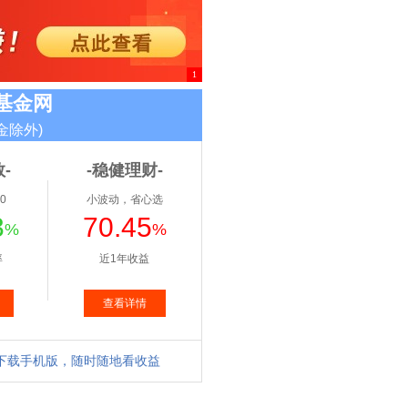
1
基金网
金除外)
-
-稳健理财-
0
小波动，省心选
3
70.45
%
%
率
近1年收益
查看详情
下载手机版，随时随地看收益