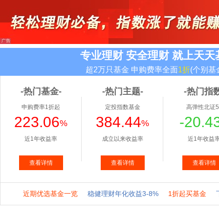
专业理财 安全理财 就上天天
超2万只基金 申购费率全面
1折
(个别基
-热门基金-
-热门主题-
-热门指数
申购费率1折起
定投指数基金
高弹性北证5
223.06
384.44
-20.4
%
%
近1年收益率
成立以来收益率
近1年收益
查看详情
查看详情
查看详情
近期优选基金一览
稳健理财年化收益3-8%
1折起买基金