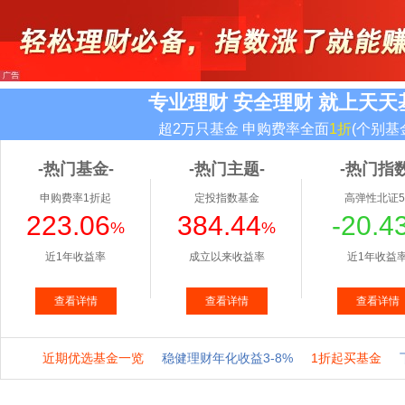
专业理财 安全理财 就上天天
超2万只基金 申购费率全面
1折
(个别基
-热门基金-
-热门主题-
-热门指数
申购费率1折起
定投指数基金
高弹性北证5
223.06
384.44
-20.4
%
%
近1年收益率
成立以来收益率
近1年收益
查看详情
查看详情
查看详情
近期优选基金一览
稳健理财年化收益3-8%
1折起买基金