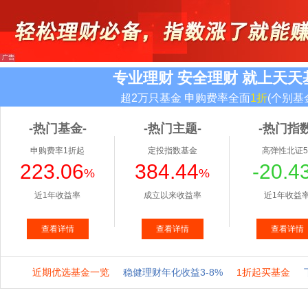
专业理财 安全理财 就上天天
超2万只基金 申购费率全面
1折
(个别基
-热门基金-
-热门主题-
-热门指数
申购费率1折起
定投指数基金
高弹性北证5
223.06
384.44
-20.4
%
%
近1年收益率
成立以来收益率
近1年收益
查看详情
查看详情
查看详情
近期优选基金一览
稳健理财年化收益3-8%
1折起买基金