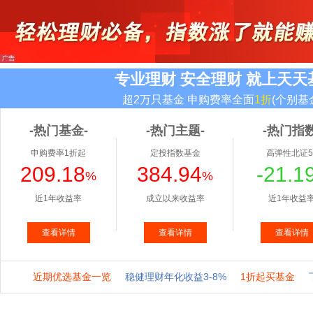
专业理财 安全理财 就上天天
超2万只基金 申购费率全面
1折
(个别基
-热门基金-
-热门主题-
-热门指数
申购费率1折起
定投指数基金
高弹性北证5
209.18
384.94
-21.1
%
%
近1年收益率
成立以来收益率
近1年收益
查看详情
查看详情
查看详情
近期优选基金一览
稳健理财年化收益3-8%
1折起买基金