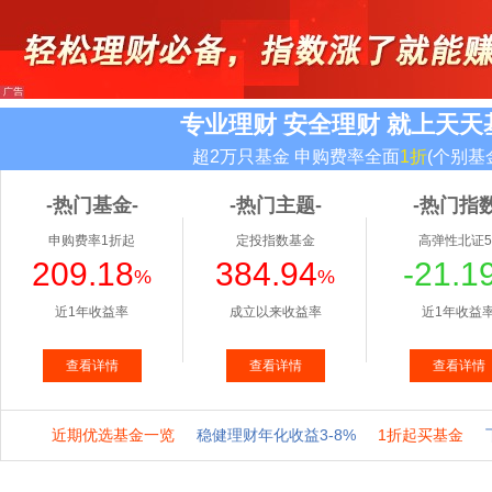
专业理财 安全理财 就上天天
超2万只基金 申购费率全面
1折
(个别基
-热门基金-
-热门主题-
-热门指数
申购费率1折起
定投指数基金
高弹性北证5
209.18
384.94
-21.1
%
%
近1年收益率
成立以来收益率
近1年收益
查看详情
查看详情
查看详情
近期优选基金一览
稳健理财年化收益3-8%
1折起买基金