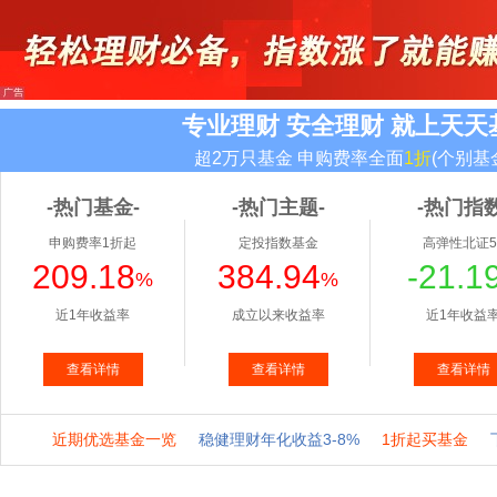
专业理财 安全理财 就上天天
超2万只基金 申购费率全面
1折
(个别基
-热门基金-
-热门主题-
-热门指数
申购费率1折起
定投指数基金
高弹性北证5
209.18
384.94
-21.1
%
%
近1年收益率
成立以来收益率
近1年收益
查看详情
查看详情
查看详情
近期优选基金一览
稳健理财年化收益3-8%
1折起买基金