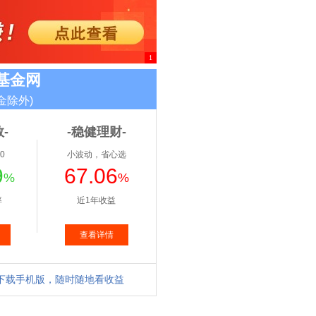
1
基金网
金除外)
-
-稳健理财-
0
小波动，省心选
9
67.06
%
%
率
近1年收益
查看详情
下载手机版，随时随地看收益