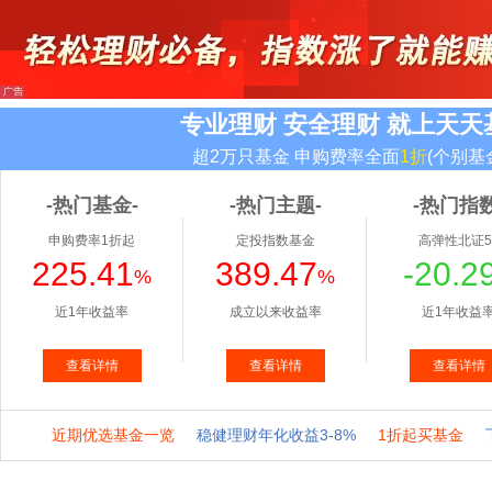
专业理财 安全理财 就上天天
超2万只基金 申购费率全面
1折
(个别基
-热门基金-
-热门主题-
-热门指数
申购费率1折起
定投指数基金
高弹性北证5
225.41
389.47
-20.2
%
%
近1年收益率
成立以来收益率
近1年收益
查看详情
查看详情
查看详情
近期优选基金一览
稳健理财年化收益3-8%
1折起买基金