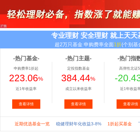
专业理财 安全理财 就上天天
超2万只基金 申购费率全面
1折
(个别基
-热门基金-
-热门主题-
-热门指数
申购费率1折起
定投指数基金
高弹性北证5
223.06
384.44
-20.4
%
%
近1年收益率
成立以来收益率
近1年收益
查看详情
查看详情
查看详情
近期优选基金一览
稳健理财年化收益3-8%
1折起买基金