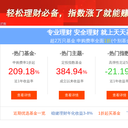
专业理财 安全理财 就上天天
超2万只基金 申购费率全面
1折
(个别基
-热门基金-
-热门主题-
-热门指数
申购费率1折起
定投指数基金
高弹性北证5
209.18
384.94
-21.1
%
%
近1年收益率
成立以来收益率
近1年收益
查看详情
查看详情
查看详情
近期优选基金一览
稳健理财年化收益3-8%
1折起买基金