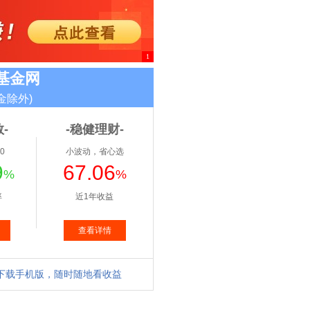
1
基金网
金除外)
-
-稳健理财-
0
小波动，省心选
9
67.06
%
%
率
近1年收益
查看详情
下载手机版，随时随地看收益