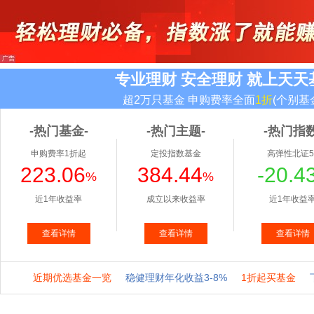
专业理财 安全理财 就上天天
超2万只基金 申购费率全面
1折
(个别基
-热门基金-
-热门主题-
-热门指数
申购费率1折起
定投指数基金
高弹性北证5
223.06
384.44
-20.4
%
%
近1年收益率
成立以来收益率
近1年收益
查看详情
查看详情
查看详情
近期优选基金一览
稳健理财年化收益3-8%
1折起买基金