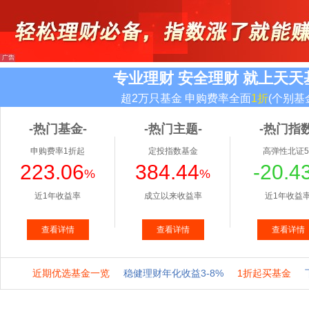
专业理财 安全理财 就上天天
超2万只基金 申购费率全面
1折
(个别基
-热门基金-
-热门主题-
-热门指数
申购费率1折起
定投指数基金
高弹性北证5
223.06
384.44
-20.4
%
%
近1年收益率
成立以来收益率
近1年收益
查看详情
查看详情
查看详情
近期优选基金一览
稳健理财年化收益3-8%
1折起买基金