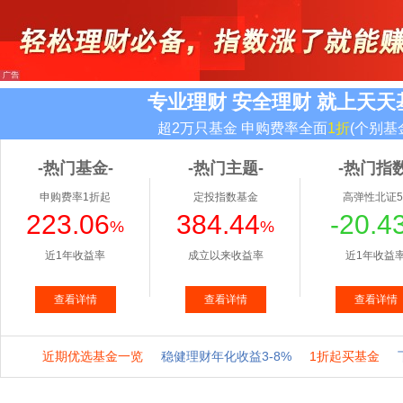
专业理财 安全理财 就上天天
超2万只基金 申购费率全面
1折
(个别基
-热门基金-
-热门主题-
-热门指数
申购费率1折起
定投指数基金
高弹性北证5
223.06
384.44
-20.4
%
%
近1年收益率
成立以来收益率
近1年收益
查看详情
查看详情
查看详情
近期优选基金一览
稳健理财年化收益3-8%
1折起买基金