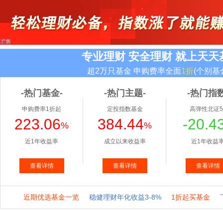
专业理财 安全理财 就上天天
超2万只基金 申购费率全面
1折
(个别基
-热门基金-
-热门主题-
-热门指数
申购费率1折起
定投指数基金
高弹性北证5
223.06
384.44
-20.4
%
%
近1年收益率
成立以来收益率
近1年收益
查看详情
查看详情
查看详情
近期优选基金一览
稳健理财年化收益3-8%
1折起买基金