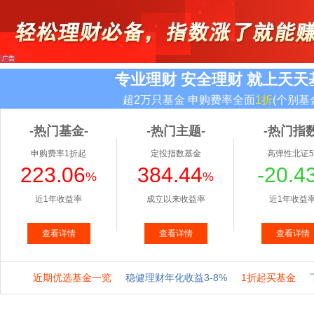
专业理财 安全理财 就上天天
超2万只基金 申购费率全面
1折
(个别基
-热门基金-
-热门主题-
-热门指数
申购费率1折起
定投指数基金
高弹性北证5
223.06
384.44
-20.4
%
%
近1年收益率
成立以来收益率
近1年收益
查看详情
查看详情
查看详情
近期优选基金一览
稳健理财年化收益3-8%
1折起买基金