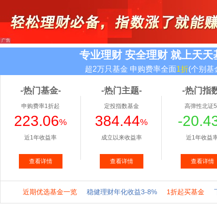
专业理财 安全理财 就上天天
超2万只基金 申购费率全面
1折
(个别基
-热门基金-
-热门主题-
-热门指数
申购费率1折起
定投指数基金
高弹性北证5
223.06
384.44
-20.4
%
%
近1年收益率
成立以来收益率
近1年收益
查看详情
查看详情
查看详情
近期优选基金一览
稳健理财年化收益3-8%
1折起买基金