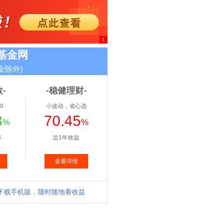
1
基金网
金除外)
-
-稳健理财-
0
小波动，省心选
3
70.45
%
%
率
近1年收益
查看详情
下载手机版，随时随地看收益