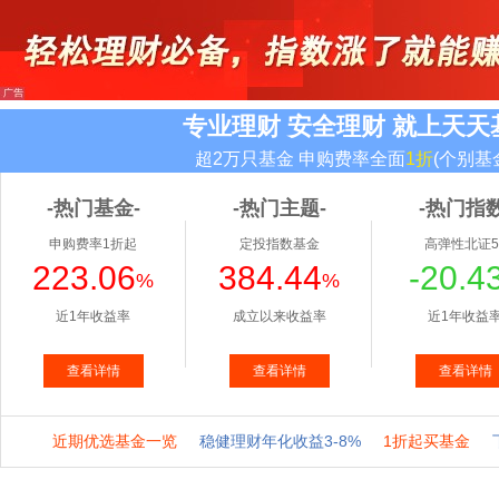
专业理财 安全理财 就上天天
超2万只基金 申购费率全面
1折
(个别基
-热门基金-
-热门主题-
-热门指数
申购费率1折起
定投指数基金
高弹性北证5
223.06
384.44
-20.4
%
%
近1年收益率
成立以来收益率
近1年收益
查看详情
查看详情
查看详情
近期优选基金一览
稳健理财年化收益3-8%
1折起买基金