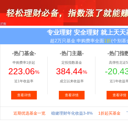
专业理财 安全理财 就上天天
超2万只基金 申购费率全面
1折
(个别基
-热门基金-
-热门主题-
-热门指数
申购费率1折起
定投指数基金
高弹性北证5
223.06
384.44
-20.4
%
%
近1年收益率
成立以来收益率
近1年收益
查看详情
查看详情
查看详情
近期优选基金一览
稳健理财年化收益3-8%
1折起买基金