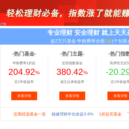
专业理财 安全理财 就上天天
超2万只基金 申购费率全面
1折
(个别基
-热门基金-
-热门主题-
-热门指数
申购费率1折起
定投指数基金
高弹性北证5
204.92
380.42
-20.2
%
%
近1年收益率
成立以来收益率
近1年收益
查看详情
查看详情
查看详情
近期优选基金一览
稳健理财年化收益3-8%
1折起买基金