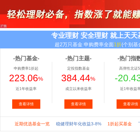
专业理财 安全理财 就上天天
超2万只基金 申购费率全面
1折
(个别基
-热门基金-
-热门主题-
-热门指数
申购费率1折起
定投指数基金
高弹性北证5
223.06
384.44
-20.4
%
%
近1年收益率
成立以来收益率
近1年收益
查看详情
查看详情
查看详情
近期优选基金一览
稳健理财年化收益3-8%
1折起买基金