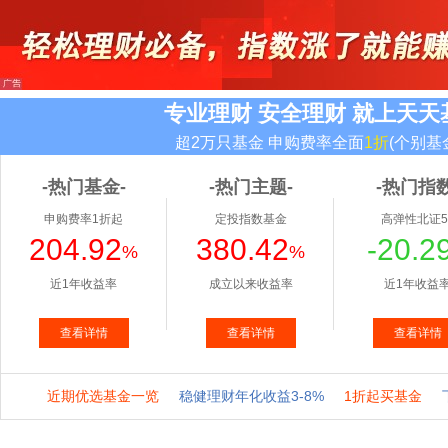
专业理财 安全理财 就上天天
超2万只基金 申购费率全面
1折
(个别基
-热门基金-
-热门主题-
-热门指数
申购费率1折起
定投指数基金
高弹性北证5
204.92
380.42
-20.2
%
%
近1年收益率
成立以来收益率
近1年收益
查看详情
查看详情
查看详情
近期优选基金一览
稳健理财年化收益3-8%
1折起买基金