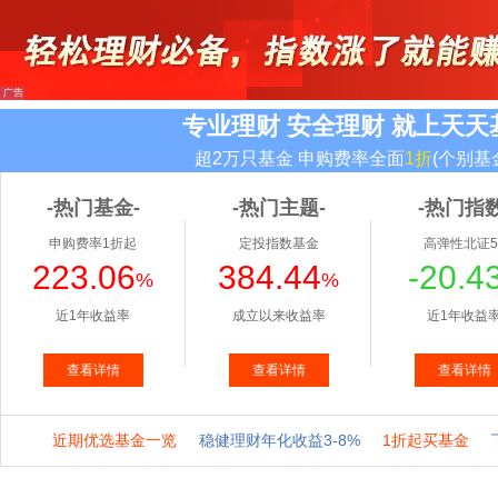
专业理财 安全理财 就上天天
超2万只基金 申购费率全面
1折
(个别基
-热门基金-
-热门主题-
-热门指数
申购费率1折起
定投指数基金
高弹性北证5
223.06
384.44
-20.4
%
%
近1年收益率
成立以来收益率
近1年收益
查看详情
查看详情
查看详情
近期优选基金一览
稳健理财年化收益3-8%
1折起买基金