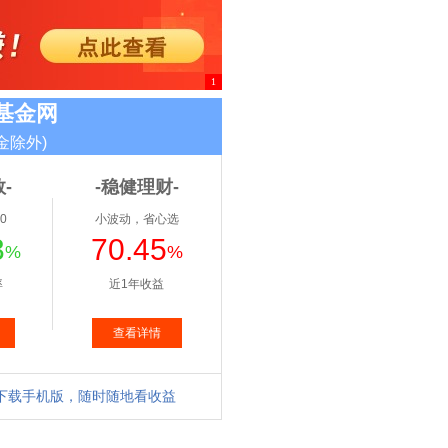
1
基金网
金除外)
-
-稳健理财-
0
小波动，省心选
3
70.45
%
%
率
近1年收益
查看详情
下载手机版，随时随地看收益