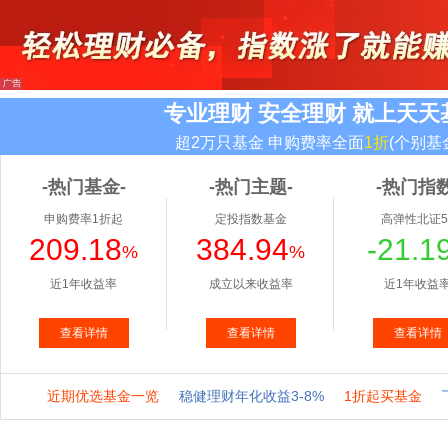
专业理财 安全理财 就上天天
超2万只基金 申购费率全面
1折
(个别基
-热门基金-
-热门主题-
-热门指数
申购费率1折起
定投指数基金
高弹性北证5
209.18
384.94
-21.1
%
%
近1年收益率
成立以来收益率
近1年收益
查看详情
查看详情
查看详情
近期优选基金一览
稳健理财年化收益3-8%
1折起买基金