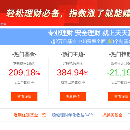
专业理财 安全理财 就上天天
超2万只基金 申购费率全面
1折
(个别基
-热门基金-
-热门主题-
-热门指数
申购费率1折起
定投指数基金
高弹性北证5
209.18
384.94
-21.1
%
%
近1年收益率
成立以来收益率
近1年收益
查看详情
查看详情
查看详情
近期优选基金一览
稳健理财年化收益3-8%
1折起买基金