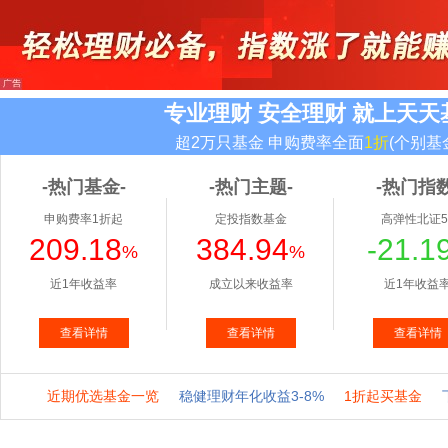
专业理财 安全理财 就上天天
超2万只基金 申购费率全面
1折
(个别基
-热门基金-
-热门主题-
-热门指数
申购费率1折起
定投指数基金
高弹性北证5
209.18
384.94
-21.1
%
%
近1年收益率
成立以来收益率
近1年收益
查看详情
查看详情
查看详情
近期优选基金一览
稳健理财年化收益3-8%
1折起买基金