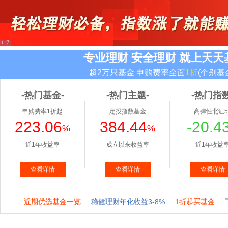
专业理财 安全理财 就上天天
超2万只基金 申购费率全面
1折
(个别基
-热门基金-
-热门主题-
-热门指数
申购费率1折起
定投指数基金
高弹性北证5
223.06
384.44
-20.4
%
%
近1年收益率
成立以来收益率
近1年收益
查看详情
查看详情
查看详情
近期优选基金一览
稳健理财年化收益3-8%
1折起买基金