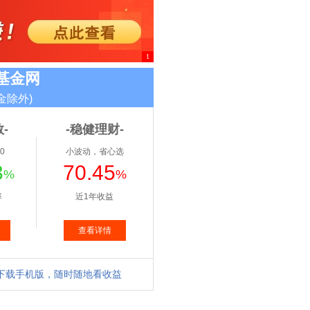
1
基金网
金除外)
-
-稳健理财-
0
小波动，省心选
3
70.45
%
%
率
近1年收益
查看详情
下载手机版，随时随地看收益