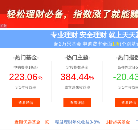
专业理财 安全理财 就上天天
超2万只基金 申购费率全面
1折
(个别基
-热门基金-
-热门主题-
-热门指数
申购费率1折起
定投指数基金
高弹性北证5
223.06
384.44
-20.4
%
%
近1年收益率
成立以来收益率
近1年收益
查看详情
查看详情
查看详情
近期优选基金一览
稳健理财年化收益3-8%
1折起买基金