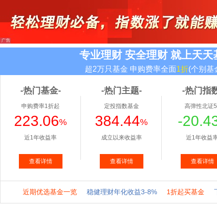
专业理财 安全理财 就上天天
超2万只基金 申购费率全面
1折
(个别基
-热门基金-
-热门主题-
-热门指数
申购费率1折起
定投指数基金
高弹性北证5
223.06
384.44
-20.4
%
%
近1年收益率
成立以来收益率
近1年收益
查看详情
查看详情
查看详情
近期优选基金一览
稳健理财年化收益3-8%
1折起买基金