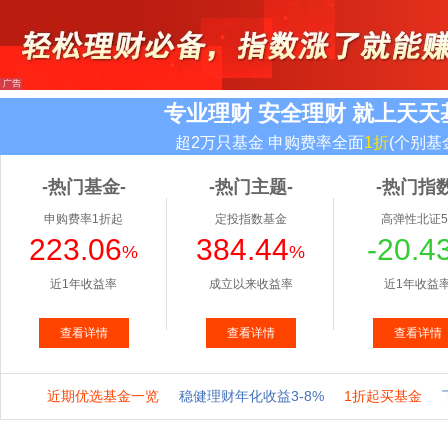
专业理财 安全理财 就上天天
超2万只基金 申购费率全面
1折
(个别基
-热门基金-
-热门主题-
-热门指数
申购费率1折起
定投指数基金
高弹性北证5
223.06
384.44
-20.4
%
%
近1年收益率
成立以来收益率
近1年收益
查看详情
查看详情
查看详情
近期优选基金一览
稳健理财年化收益3-8%
1折起买基金