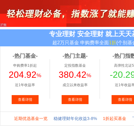
专业理财 安全理财 就上天天
超2万只基金 申购费率全面
1折
(个别基
-热门基金-
-热门主题-
-热门指数
申购费率1折起
定投指数基金
高弹性北证5
204.92
380.42
-20.2
%
%
近1年收益率
成立以来收益率
近1年收益
查看详情
查看详情
查看详情
近期优选基金一览
稳健理财年化收益3-8%
1折起买基金