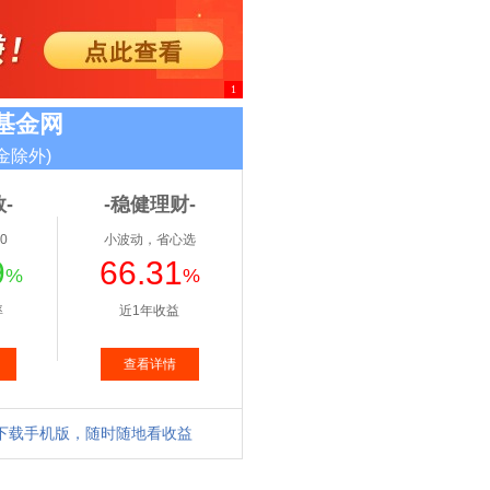
1
基金网
金除外)
-
-稳健理财-
0
小波动，省心选
9
66.31
%
%
率
近1年收益
查看详情
下载手机版，随时随地看收益