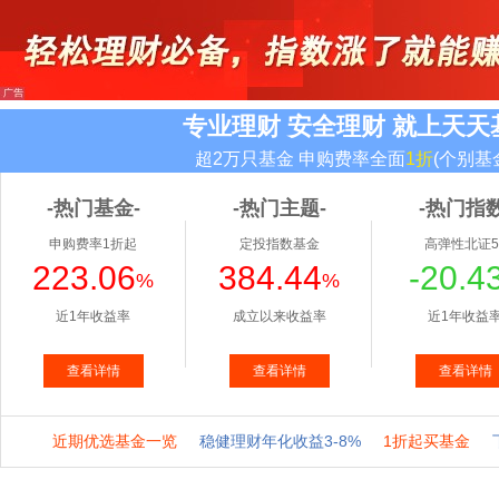
专业理财 安全理财 就上天天
超2万只基金 申购费率全面
1折
(个别基
-热门基金-
-热门主题-
-热门指数
申购费率1折起
定投指数基金
高弹性北证5
223.06
384.44
-20.4
%
%
近1年收益率
成立以来收益率
近1年收益
查看详情
查看详情
查看详情
近期优选基金一览
稳健理财年化收益3-8%
1折起买基金