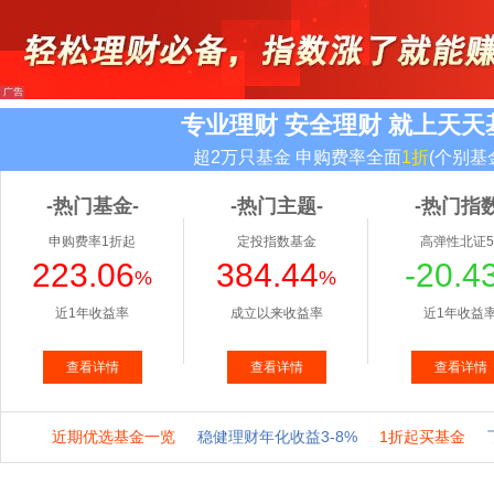
专业理财 安全理财 就上天天
超2万只基金 申购费率全面
1折
(个别基
-热门基金-
-热门主题-
-热门指数
申购费率1折起
定投指数基金
高弹性北证5
223.06
384.44
-20.4
%
%
近1年收益率
成立以来收益率
近1年收益
查看详情
查看详情
查看详情
近期优选基金一览
稳健理财年化收益3-8%
1折起买基金