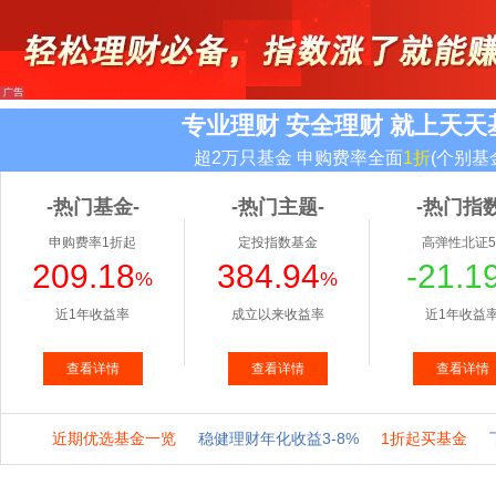
专业理财 安全理财 就上天天
超2万只基金 申购费率全面
1折
(个别基
-热门基金-
-热门主题-
-热门指数
申购费率1折起
定投指数基金
高弹性北证5
209.18
384.94
-21.1
%
%
近1年收益率
成立以来收益率
近1年收益
查看详情
查看详情
查看详情
近期优选基金一览
稳健理财年化收益3-8%
1折起买基金