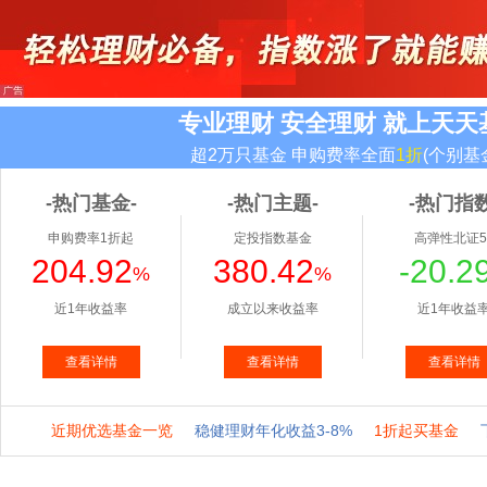
专业理财 安全理财 就上天天
超2万只基金 申购费率全面
1折
(个别基
-热门基金-
-热门主题-
-热门指数
申购费率1折起
定投指数基金
高弹性北证5
204.92
380.42
-20.2
%
%
近1年收益率
成立以来收益率
近1年收益
查看详情
查看详情
查看详情
近期优选基金一览
稳健理财年化收益3-8%
1折起买基金